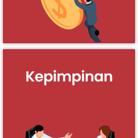
yang kami sediakan berkaitan info dan tips kepimpinan.
Klik Di Sini
Pembangunan
Peribadi
Ramai tertanya-tanya, penting ke pembangunan
peribadi? Tahukah anda bahawa pembangunan
peribadi adalah penanda aras yang memacu proses
kejayaan anda. Tanpa adanya perancangan yang teliti,
agak sukar untuk anda kekal fokus dan konsisten
menuju sasaran. Mantapkan pembangunan peribadi