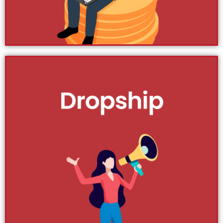
Klik Di Sini
Rancangan
Perniagaan
Rancangan Perniagaan adalah satu dokumen berupa
maklumat lengkap sesebuah perniagaan / syarikat itu
beroperasi. Selain dari untuk merekodkan informasi
penting untuk rujukan pemilik sendiri, dokumen
Rancangan Perniagaan juga adalah satu rujukan
pemberi dana, pelabur atau organisasi perbankan untuk
pinjaman. Jom ikuti artikel berkenaan Rancangan
Perniagaan dan tips yang berkaitan.