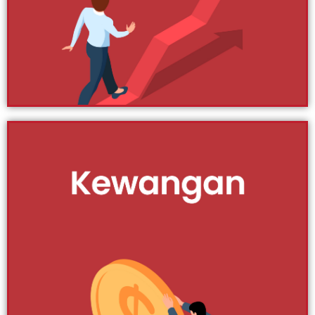
yang disediakan berkenaan info dan tips berguna
kewangan.
Klik Di Sini
Kepimpinan
Pemimpin ataupun leader adalah tonggak utama yang
memacu arah dan kejayaan sesebuah organisasi dan
bisnes. Tanpa adanya kualiti dan ilmu kepimpinan yang
baik, sukar untuk anda kawal team yang ada. Matlamat
juga agak sukar untuk dicapai tanpa adanya
pengurusan yang baik. Sebagai panduan, ikuti artikel