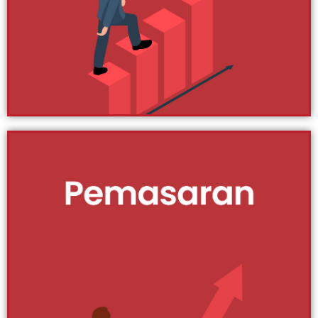
maju. Nak tahu dan belajar lebih lanjut berkenaan
pemasaran? Ikuti artikel-artikel yang kami sediakan di
sini.
Klik Di Sini
Kewangan
Kewangan yang sihat mendorong kepada peningkatan
bisnes yang baik. Banyak bisnes di luar sana tidak
dapat bertahan lama kerana kurangnya kemahiran
dalam menguruskan kewangan. Sebagai pemilik bisnes,
anda perlu ambil berat dan pastikan kewangan bisnes
anda sentiasa kekal di tahap terbaik. Ikuti artikel-artikel