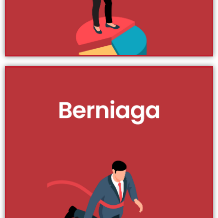
Klik Di Sini
Duit
Duit bukan segala-galanya tetapi boleh dikatakan di
zaman sekarang, segala-galanya memerlukan duit.
Memang benar kita menganggap rezeki adalah urusan
Allah tetapi jangan lupakan bahawa kita juga diminta
untuk berusaha mencari rezeki dan barulah berdoa dan
bertawakal. Ada banyak strategi untuk menarik duit
dalam kehidupan kita. Kami gariskan apa yang perlu
anda lakukan untuk memudahkan usaha anda
mencari duit cara pantas atau dalam jangka masa