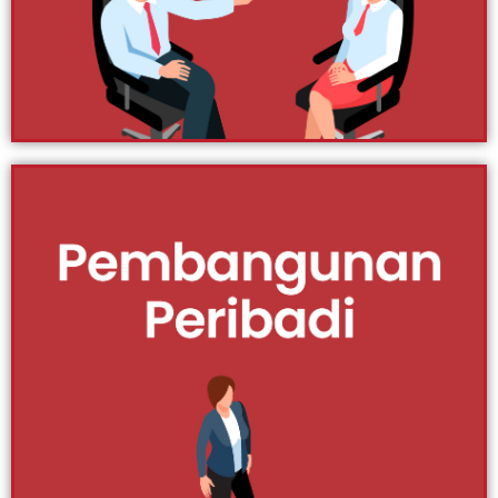
anda sekarang juga. Ikuti artikel-artikel yang kami
sediakan di sini.
Klik Di Sini
Berniaga
Apa saja aktiviti jualan melibatkan servis atau produk
adalah berniaga. Tanggungjawab utama berniaga
adalah memastikan produk/servis dijual. Namun jika
anda kurang pemahaman, pastinya berniaga
mempunyai risiko yang terpaksa ditanggung. Kami
gariskan panduan untuk anda supaya anda lebih
memahami dan yakin untuk berniaga.