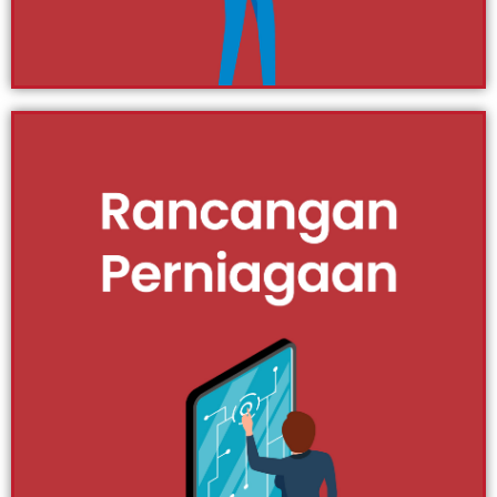
Klik Di Sini
Cukai
Sebut tentang cukai pasti ramai yang merasakan ianya
satu tanggungan yang perlu dilangsaikan pada
tempoh tertentu. Mungkin kerana ramai yang masih
kabur tentang pengertiannya lalu merasakan cukai
adalah satu beban yang dikenakan oleh sesuatu
organisasi atau pihak berkuasa. Sebenarnya
tanggapan ini adalah salah. Fahami apa itu cukai dan
pengurusannya agar ia tidak menjadi beban pada
anda.