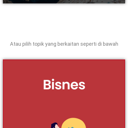
perlu dirancang dengan baik agar mampu diusahakan
secara long-term. Ikuti artikel-artikel yang disediakan
oleh RichWorks berkenaan hal ini dan tips-tips berguna
tentang bisnes.
Klik Di Sini
Atau pilih topik yang berkaitan seperti di bawah
Usahawan
Usahawan adalah perintis kepada pembangunan
ekonomi negara. Wujudnya usahawan berjaya mampu
memberikan manfaat buat seluruh masyarakat amnya.
Malah, usahawan juga menjadi ikon serta contoh baik