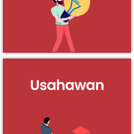
untuk dicontohi atas kejayaan yang dikecapi.
Persoalannya, bagaimana untuk jadi usahawan
berjaya? Jom ikuti artikel berkenaan usahawan dan tips
berkaitan.
Klik Di Sini
Pemasaran
Bisnes anda tidak akan mampu untuk bersaing dengan
peniaga di luar sana jika produk anda susah terjual. Itu
bermakna anda belum lebih menguasai cara
pemasaran yang betul. Pemasaran sangat penting
untuk sesebuah produk dan perkhidmatan berkembang