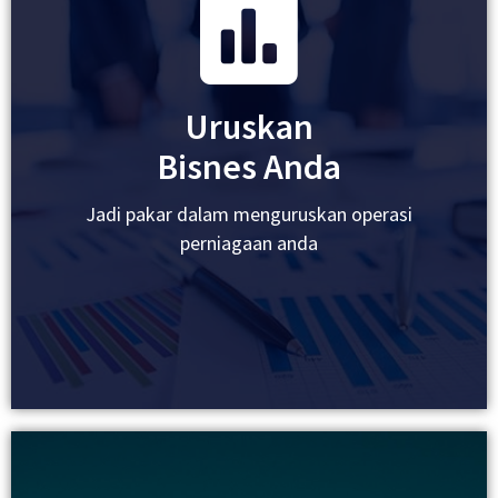
Dapatkan Lebih Banyak Dana
Kembangkan Ke Lokasi Baru
Uruskan
Kembangkan Team
Bisnes Anda
Bina Usahasama Dengan Peniaga Lain
Jadi pakar dalam menguruskan operasi
perniagaan anda