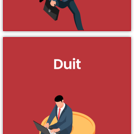
panjang.
Klik Di Sini
Dropship
Dropship adalah satu model bisnes online yang sangat
mudah. Secara umumnya, model bisnes dropship ini
hanya memerlukan tiga pihak iaitu penjual, pembekal
dan pembeli. Seiring dengan peningkatan penggunaan
online, model bisnes ini menjadi semakin popular di
kalangan penjual, pembeli dan pembekal sendiri. Di sini
kami senaraikan untuk anda panduan supaya anda
lebih yakin untuk menjana pendapatan menjadi
dropship.