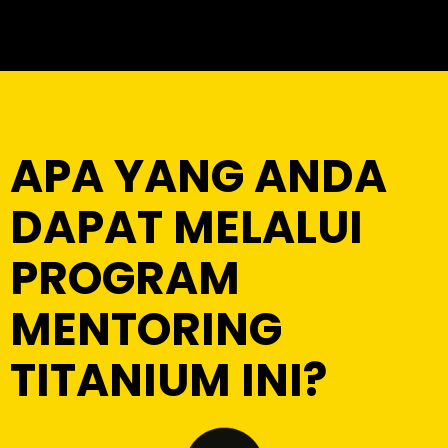
APA YANG ANDA
DAPAT MELALUI
PROGRAM
MENTORING
TITANIUM INI?