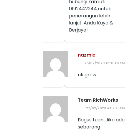
hubungi kami di
0192442244 untuk
penerangan lebih
lanjut. Anda Kaya &
Berjaya!
nazmie
25/02/2023 AT 11:49 PM
nk grow
Team RichWorks
27/02/2023 AT 2:21 PM
Bagus tuan. Jika ada
sebarang