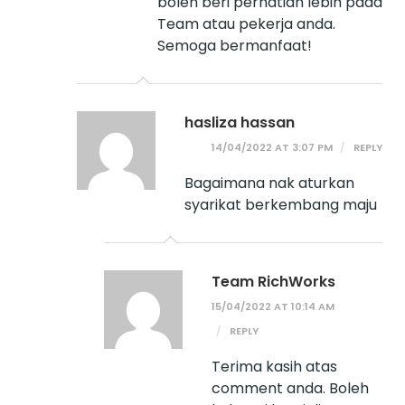
boleh beri perhatian lebih pada
Team atau pekerja anda.
Semoga bermanfaat!
hasliza hassan
14/04/2022 AT 3:07 PM
REPLY
Bagaimana nak aturkan
syarikat berkembang maju
Team RichWorks
15/04/2022 AT 10:14 AM
REPLY
Terima kasih atas
comment anda. Boleh