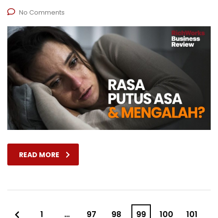
No Comments
READ MORE
1
…
97
98
99
100
101