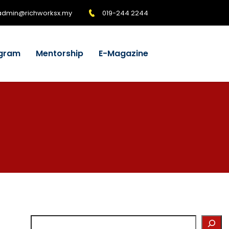
admin@richworksx.my
019-244 2244
gram
Mentorship
E-Magazine