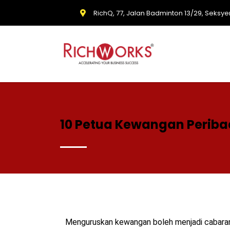
RichQ, 77, Jalan Badminton 13/29, Seksye
10 Petua Kewangan Peribad
Menguruskan kewangan boleh menjadi cabaran 