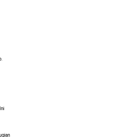
p.
ni
ugian