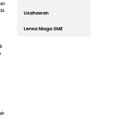
han
nda
Usahawan
Lensa Niaga SME
i
a
lah