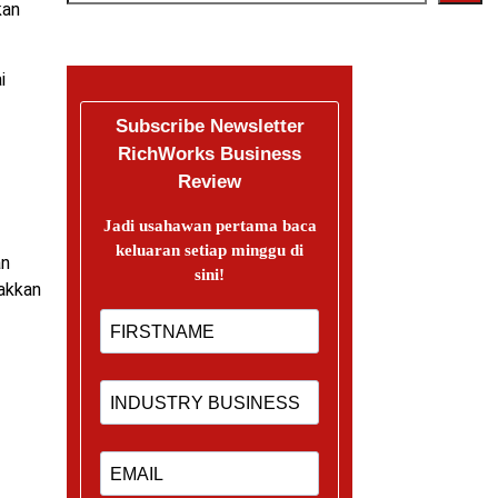
kan
i
Subscribe Newsletter
RichWorks Business
Review
Jadi usahawan pertama baca
keluaran setiap minggu di
an
sini!
akkan