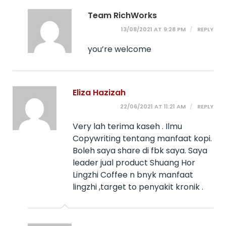
Team RichWorks
13/08/2021 AT 9:28 PM
REPLY
you’re welcome
Eliza Hazizah
22/06/2021 AT 11:21 AM
REPLY
Very lah terima kaseh . Ilmu
Copywriting tentang manfaat kopi.
Boleh saya share di fbk saya. Saya
leader jual product Shuang Hor
Lingzhi Coffee n bnyk manfaat
lingzhi ,target to penyakit kronik .