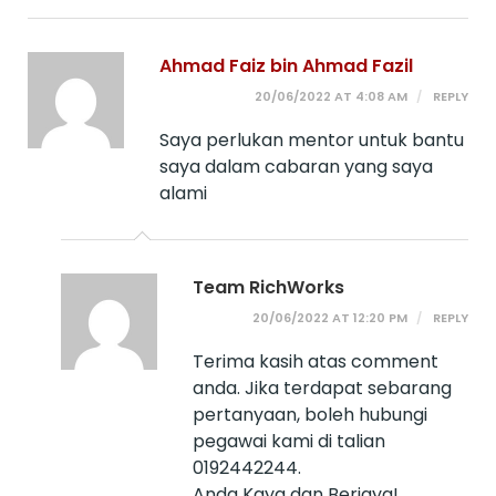
Ahmad Faiz bin Ahmad Fazil
20/06/2022 AT 4:08 AM
REPLY
Saya perlukan mentor untuk bantu
saya dalam cabaran yang saya
alami
Team RichWorks
20/06/2022 AT 12:20 PM
REPLY
Terima kasih atas comment
anda. Jika terdapat sebarang
pertanyaan, boleh hubungi
pegawai kami di talian
0192442244.
Anda Kaya dan Berjaya!