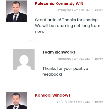
Polecenia Komendy WIN
27/01/2022 AT 5:30 PM
REPLY
Great article! Thanks for sharing.
We will be returning not long from
now.
Team RichWorks
28/01/2022 AT 8:55 AM
REPLY
Thanks for your positive
feedback!
Konsola Windows
28/01/2022 AT 2:40 AM
REPLY