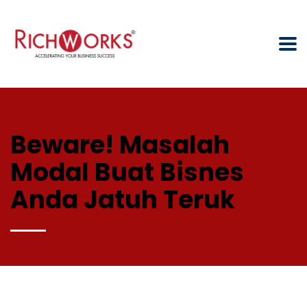
Beware! Masalah
Modal Buat Bisnes
Anda Jatuh Teruk