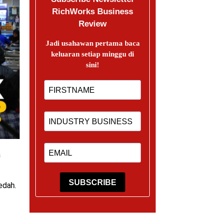
RichWorks Business
Review
Jadi usahawan pertama baca
keluaran setiap minggu di
sini!
a
SUBSCRIBE
edah.