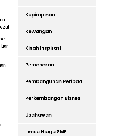
Kepimpinan
un,
beza!
Kewangan
ner
luar
Kisah Inspirasi
Pemasaran
han
Pembangunan Peribadi
Perkembangan Bisnes
Usahawan
n
Lensa Niaga SME