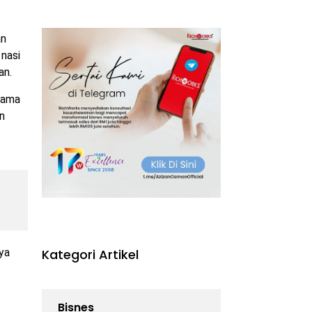
an
nasi
an.
tama
an
ya
Kategori Artikel
Bisnes