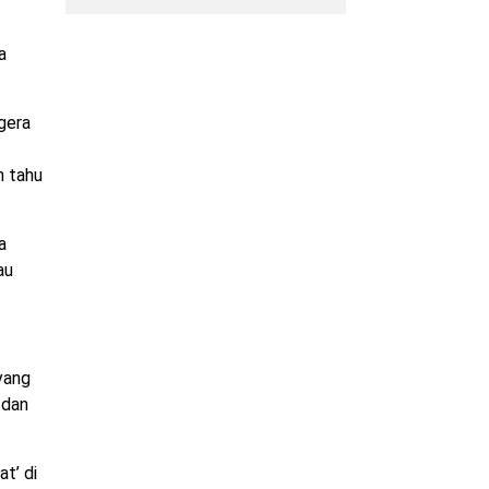
a
gera
h tahu
a
au
yang
 dan
t’ di