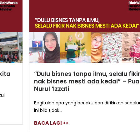
kita
“Dulu bisnes tanpa ilmu, selalu fiki
nak bisnes mesti ada kedai” – Pu
Nurul ‘Izzati
tul
Begitulah apa yang berlaku dan difikirkan sebel
ini bila tidak...
BACA LAGI >>