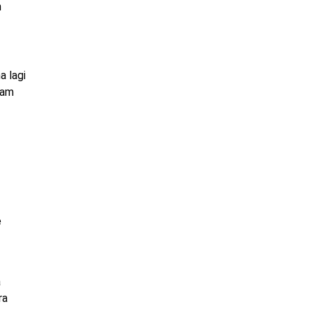
h
a lagi
eam
e
a
ra