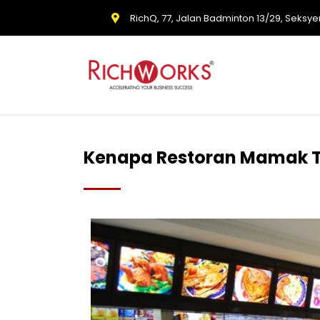
RichQ, 77, Jalan Badminton 13/29, Seksye
Kenapa Restoran Mamak Ta