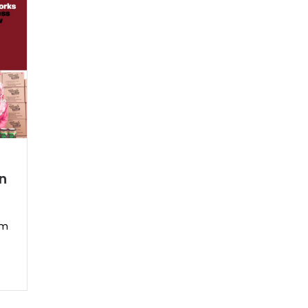
r
an
um