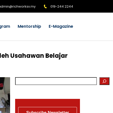
admin@richworksx.my
019-244 2244
gram
Mentorship
E-Magazine
leh Usahawan Belajar
Subscribe Newsletter