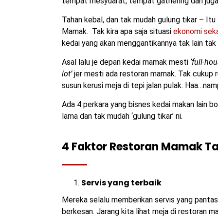
tempat mesyuarat, tempat gathering dan juga
Tahan kebal, dan tak mudah gulung tikar – It
Mamak. Tak kira apa saja situasi
ekonomi seka
kedai yang akan menggantikannya tak lain tak
Asal lalu je depan kedai mamak mesti
‘full-hou
lot’
jer mesti ada restoran mamak. Tak cukup r
susun kerusi meja di tepi jalan pulak. Haa…nam
Ada 4 perkara yang bisnes kedai makan lain 
lama dan tak mudah ‘gulung tikar’ ni.
4 Faktor Restoran Mamak Ta
Servis yang terbaik
Mereka selalu memberikan servis yang pantas
berkesan. Jarang kita lihat meja di restoran