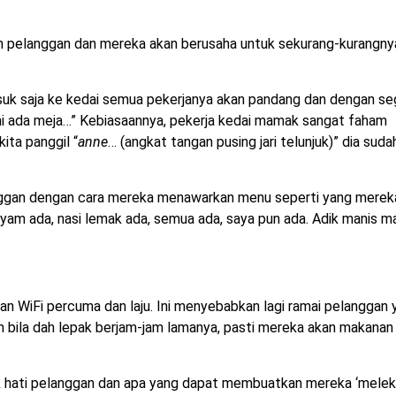
 pelanggan dan mereka akan berusaha untuk sekurang-kurangny
asuk saja ke kedai semua pekerjanya akan pandang dan dengan se
ini ada meja…” Kebiasaannya, pekerja kedai mamak sangat faham
ita panggil “
anne
… (angkat tangan pusing jari telunjuk)” dia suda
anggan dengan cara mereka menawarkan menu seperti yang merek
si ayam ada, nasi lemak ada, semua ada, saya pun ada. Adik manis m
 WiFi percuma dan laju. Ini menyebabkan lagi ramai pelanggan 
 bila dah lepak berjam-jam lamanya, pasti mereka akan makanan
 hati pelanggan dan apa yang dapat membuatkan mereka ‘meleka