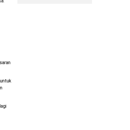
ka.
saran
 untuk
an
lagi