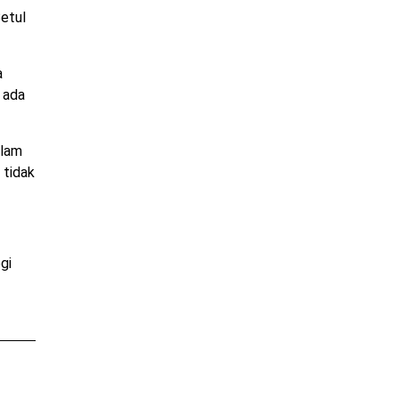
Betul
a
 ada
alam
 tidak
gi