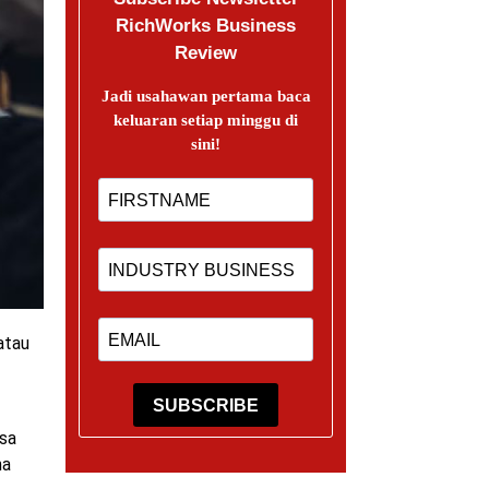
RichWorks Business
Review
Jadi usahawan pertama baca
keluaran setiap minggu di
sini!
atau
SUBSCRIBE
asa
ha