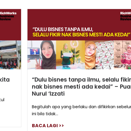
kita
“Dulu bisnes tanpa ilmu, selalu fiki
nak bisnes mesti ada kedai” – Pu
Nurul ‘Izzati
tul
Begitulah apa yang berlaku dan difikirkan sebel
ini bila tidak...
BACA LAGI >>