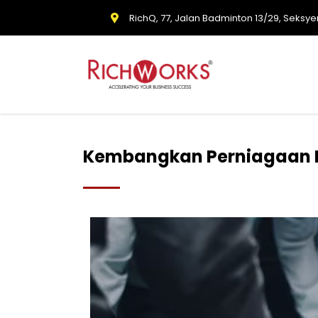
RichQ, 77, Jalan Badminton 13/29, Seksye
Kembangkan Perniagaan D