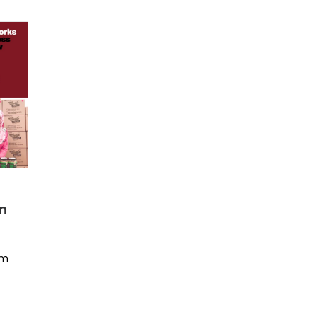
r
an
um