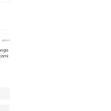
REPLY
moga
kami