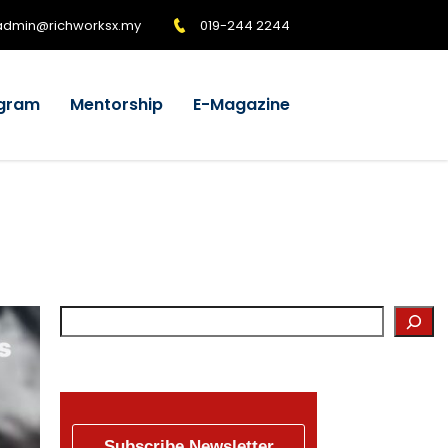
admin@richworksx.my
019-244 2244
gram
Mentorship
E-Magazine
Subscribe Newsletter