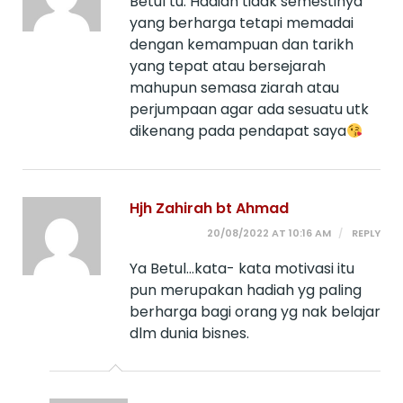
Betul tu. Hadiah tidak semestinya
yang berharga tetapi memadai
dengan kemampuan dan tarikh
yang tepat atau bersejarah
mahupun semasa ziarah atau
perjumpaan agar ada sesuatu utk
dikenang pada pendapat saya
Hjh Zahirah bt Ahmad
20/08/2022 AT 10:16 AM
REPLY
Ya Betul…kata- kata motivasi itu
pun merupakan hadiah yg paling
berharga bagi orang yg nak belajar
dlm dunia bisnes.