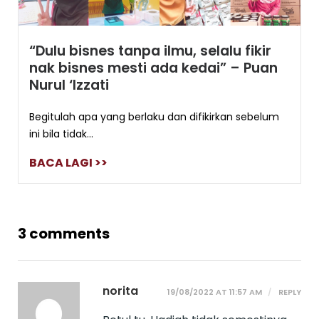
“Dulu bisnes tanpa ilmu, selalu fikir
nak bisnes mesti ada kedai” – Puan
Nurul ‘Izzati
Begitulah apa yang berlaku dan difikirkan sebelum
ini bila tidak...
BACA LAGI >>
3 comments
norita
19/08/2022 AT 11:57 AM
REPLY