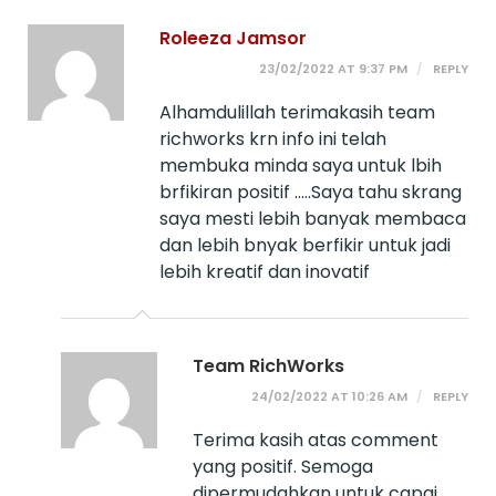
Roleeza Jamsor
23/02/2022 AT 9:37 PM
REPLY
Alhamdulillah terimakasih team
richworks krn info ini telah
membuka minda saya untuk lbih
brfikiran positif …..Saya tahu skrang
saya mesti lebih banyak membaca
dan lebih bnyak berfikir untuk jadi
lebih kreatif dan inovatif
Team RichWorks
24/02/2022 AT 10:26 AM
REPLY
Terima kasih atas comment
yang positif. Semoga
dipermudahkan untuk capai