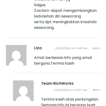
bagus.
3.action-dapat mengembangkan
kebolehan diri seseorang
serta dpt meningkatkan kreativiti
seseorang.
Liza
23/02/2022 AT 6:45 PM
REPLY
Amat berkesan.Info yang amat
berguna.Terima kasih
Team RichWorks
24/02/2022 AT 10:27 AM
REPLY
Terima kasih atas perkongsian.
Semoga info ini berguna buat