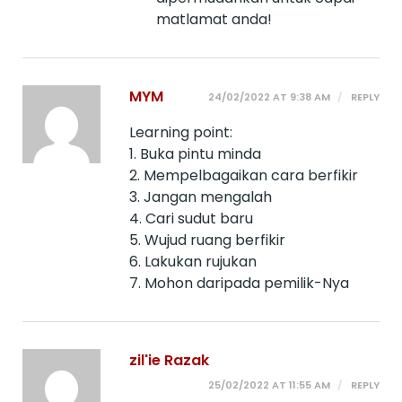
matlamat anda!
MYM
24/02/2022 AT 9:38 AM
REPLY
Learning point:
1. Buka pintu minda
2. Mempelbagaikan cara berfikir
3. Jangan mengalah
4. Cari sudut baru
5. Wujud ruang berfikir
6. Lakukan rujukan
7. Mohon daripada pemilik-Nya
zil'ie Razak
25/02/2022 AT 11:55 AM
REPLY