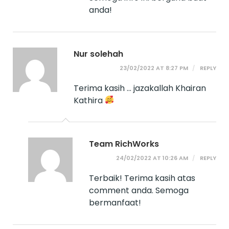
anda!
Nur solehah
23/02/2022 AT 8:27 PM
REPLY
Terima kasih … jazakallah Khairan
Kathira
Team RichWorks
24/02/2022 AT 10:26 AM
REPLY
Terbaik! Terima kasih atas
comment anda. Semoga
bermanfaat!