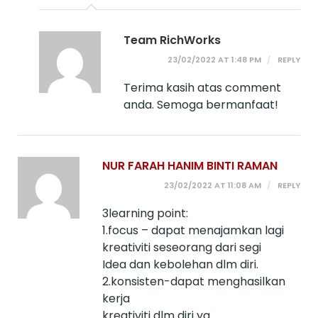
Team RichWorks
23/02/2022 AT 1:48 PM
REPLY
Terima kasih atas comment
anda. Semoga bermanfaat!
NUR FARAH HANIM BINTI RAMAN
23/02/2022 AT 11:08 AM
REPLY
3learning point:
1.focus – dapat menajamkan lagi
kreativiti seseorang dari segi
Idea dan kebolehan dlm diri.
2.konsisten-dapat menghasilkan
kerja
kreativiti dlm diri yg