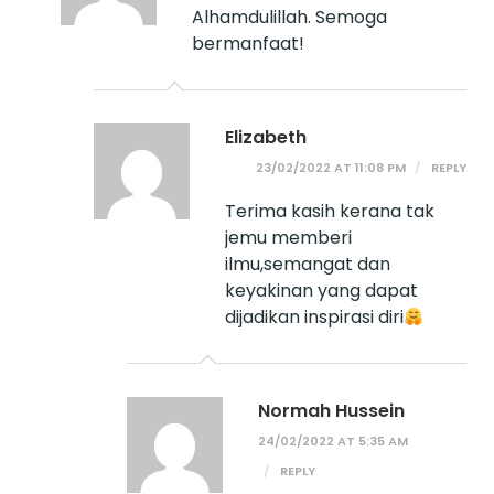
Alhamdulillah. Semoga
bermanfaat!
Elizabeth
23/02/2022 AT 11:08 PM
REPLY
Terima kasih kerana tak
jemu memberi
ilmu,semangat dan
keyakinan yang dapat
dijadikan inspirasi diri
Normah Hussein
24/02/2022 AT 5:35 AM
REPLY