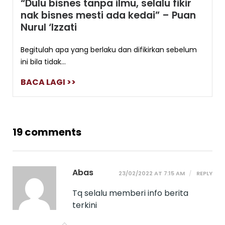
“Dulu bisnes tanpa ilmu, selalu fikir
nak bisnes mesti ada kedai” – Puan
Nurul ‘Izzati
Begitulah apa yang berlaku dan difikirkan sebelum
ini bila tidak...
BACA LAGI >>
19 comments
Abas
23/02/2022 AT 7:15 AM
REPLY
Tq selalu memberi info berita
terkini