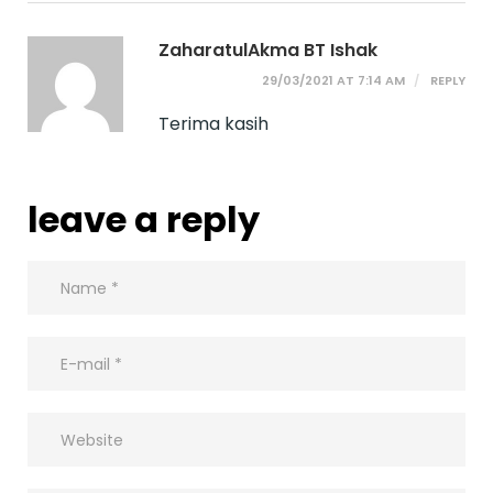
ZaharatulAkma BT Ishak
29/03/2021 AT 7:14 AM
REPLY
Terima kasih
leave a reply