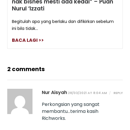
nak bisnes mesti ada kedai” – Puan
Nurul ‘Izzati
Begitulah apa yang berlaku dan difikirkan sebelum
ini bila tidak...
BACA LAGI >>
2 comments
Nur Aisyah
28/03/2021 AT 8:04 AM
REPLY
Perkongsian yang sangat
membantu…terima kasih
Richworks.