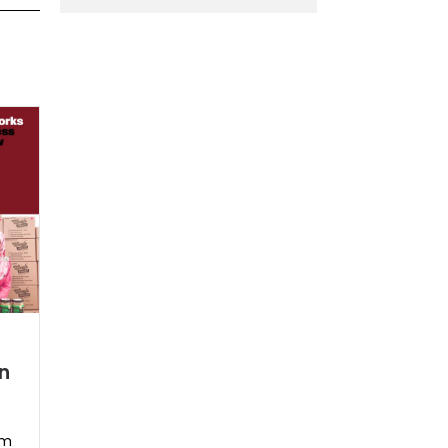
r
an
um