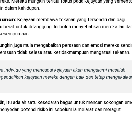
 mereka. Mereka mungkin terlalu fokus pada kejayaan yang sement
in dalam kehidupan.
kanan:
Kejayaan membawa tekanan yang tersendiri dan bagi
alu berat untuk ditanggung. Ini boleh menyebabkan mereka lari da
 kesempurnaan.
mungkin juga mula mengabaikan perasaan dan emosi mereka sendiri
perasaan tidak selesa atau ketidakmampuan mengatasi tekanan.
ua individu yang mencapai kejayaan akan mengalami masalah
ngendalikan kejayaan mereka dengan baik dan tetap mengekalka
iri, itu adalah satu kesedaran bagus untuk mencari sokongan emo
menyedari potensi risiko ini sebelum ia melarat dan meragut