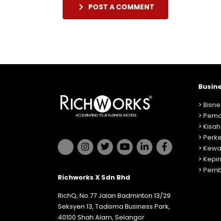
POST A COMMENT
Busin
>
Bisne
>
Pema
>
Kisah
>
Perk
>
Kewa
>
Kepi
>
Pemb
Richworks X Sdn Bhd
RichQ, No.77 Jalan Badminton 13/29
Seksyen 13, Tadisma Business Park,
40100 Shah Alam, Selangor