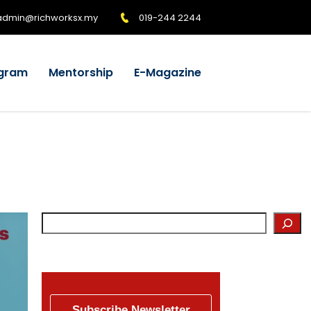
admin@richworksx.my
019-244 2244
gram
Mentorship
E-Magazine
Subscribe Newsletter