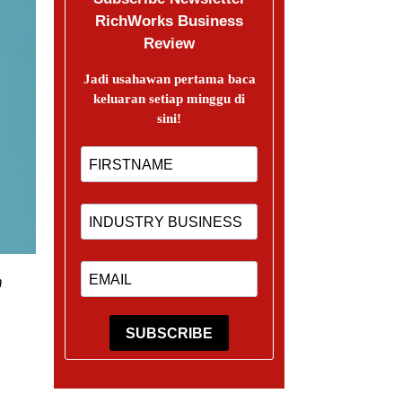
RichWorks Business
Review
Jadi usahawan pertama baca
keluaran setiap minggu di
sini!
h
SUBSCRIBE