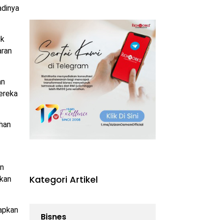
adinya
uk
aran
an
mereka
han
an
Kategori Artikel
akan
apkan
Bisnes