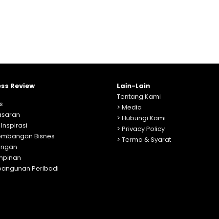
ess Review
Lain-Lain
Tentang Kami
s
>
Media
saran
>
Hubungi Kami
 Inspirasi
>
Privacy Policy
embangan Bisnes
>
Terma & Syarat
ngan
mpinan
angunan Peribadi