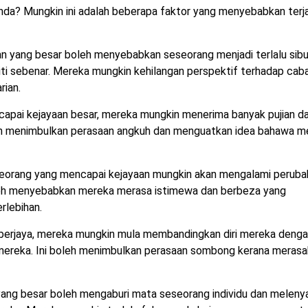
 anda? Mungkin ini adalah beberapa faktor yang menyebabkan terj
n yang besar boleh menyebabkan seseorang menjadi terlalu sib
iti sebenar. Mereka mungkin kehilangan perspektif terhadap cab
rian.
apai kejayaan besar, mereka mungkin menerima banyak pujian d
 boleh menimbulkan perasaan angkuh dan menguatkan idea bahawa 
eorang yang mencapai kejayaan mungkin akan mengalami peruba
oleh menyebabkan mereka merasa istimewa dan berbeza yang
rlebihan.
berjaya, mereka mungkin mula membandingkan diri mereka deng
i mereka. Ini boleh menimbulkan perasaan sombong kerana meras
ang besar boleh mengaburi mata seseorang individu dan meleny