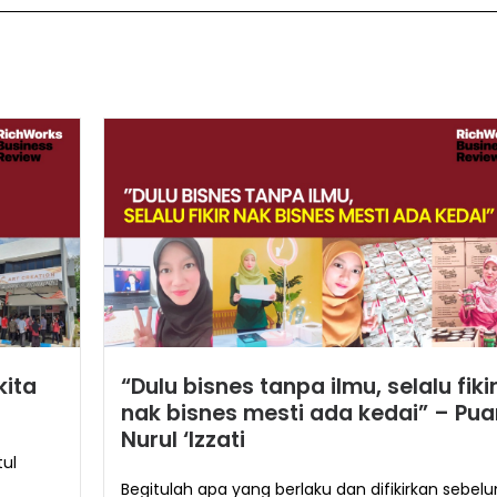
kita
“Dulu bisnes tanpa ilmu, selalu fiki
nak bisnes mesti ada kedai” – Pu
Nurul ‘Izzati
tul
Begitulah apa yang berlaku dan difikirkan sebel