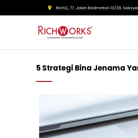
RichQ, 77, Jalan Badminton 13/29, Seksye
5 Strategi Bina Jenama Y