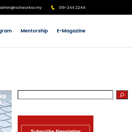
admin@richworksx.my
019-244 2244
gram
Mentorship
E-Magazine
Subscribe Newsletter