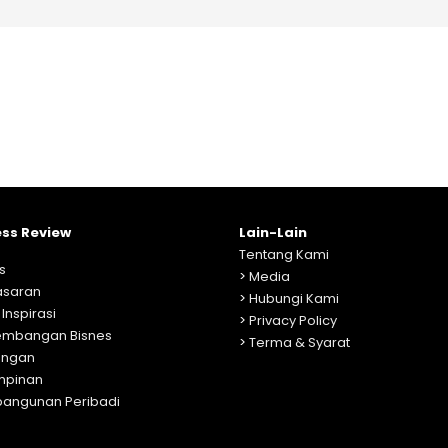
ess Review
Lain-Lain
Tentang Kami
s
>
Media
saran
>
Hubungi Kami
 Inspirasi
>
Privacy Policy
embangan Bisnes
>
Terma & Syarat
ngan
mpinan
angunan Peribadi