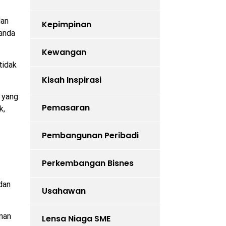
dan
Kepimpinan
 anda
Kewangan
tidak
Kisah Inspirasi
 yang
Pemasaran
k,
Pembangunan Peribadi
Perkembangan Bisnes
dan
Usahawan
nan
Lensa Niaga SME