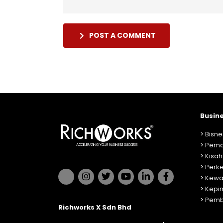
POST A COMMENT
Busin
>
Bisne
>
Pema
>
Kisah
>
Perk
>
Kewa
>
Kepi
>
Pemb
Richworks X Sdn Bhd