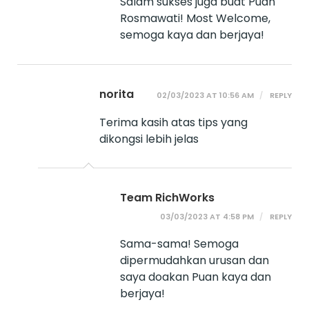
Salam sukses juga buat Puan
Rosmawati! Most Welcome,
semoga kaya dan berjaya!
norita
02/03/2023 AT 10:56 AM
REPLY
Terima kasih atas tips yang
dikongsi lebih jelas
Team RichWorks
03/03/2023 AT 4:58 PM
REPLY
Sama-sama! Semoga
dipermudahkan urusan dan
saya doakan Puan kaya dan
berjaya!