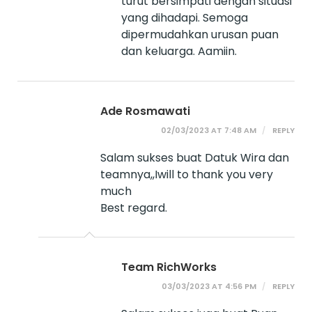
turut bersimpati dengan situasi
yang dihadapi. Semoga
dipermudahkan urusan puan
dan keluarga. Aamiin.
Ade Rosmawati
02/03/2023 AT 7:48 AM
REPLY
Salam sukses buat Datuk Wira dan
teamnya,,Iwill to thank you very
much
Best regard.
Team RichWorks
03/03/2023 AT 4:56 PM
REPLY