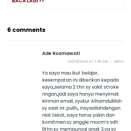
BACA LAGI >>
6 comments
Ade Rosmawati
02/03/2023 AT 7:45 AM
REPLY
Ya saya mau ikut belajar,
kesempatan ini diberikan kepada
saya,,selama 2 thn sy sakit stroke
ringan,,jadi saya hanya menyimak
kiriman email, syukur Alhamdulillah
sy saat ini ,pulih,, insyaallahdengan
niat tekat, saya harus yakin dan
komitmen.sy singgle moom’s sdh
9thn.sy mempunyai anak 3.yg sy