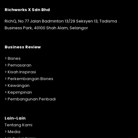
Richworks X Sdn Bhd
RichQ, No.77 Jalan Badminton 13/29 Seksyen 13, Tadisma
Business Park, 40100 Shah Alam, Selangor
Business Review
>
Bisnes
>
Pemasaran
>
Kisah Inspirasi
>
Perkembangan Bisnes
>
Kewangan
>
Kepimpinan
>
Pembangunan Peribadi
Lain-Lain
Tentang Kami
>
Media