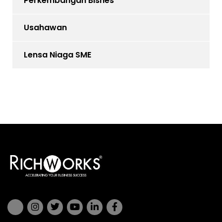
Perkembangan Bisnes
Usahawan
Lensa Niaga SME