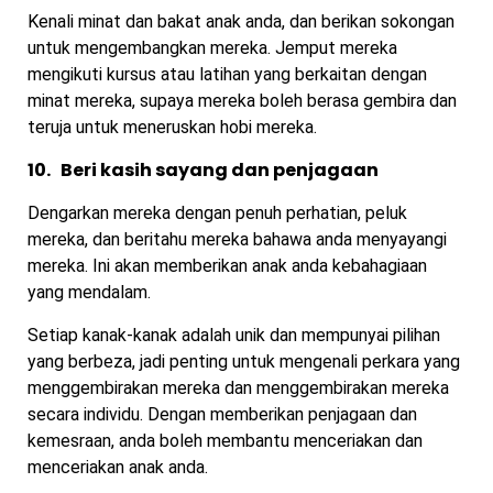
Kenali minat dan bakat anak anda, dan berikan sokongan
untuk mengembangkan mereka. Jemput mereka
mengikuti kursus atau latihan yang berkaitan dengan
minat mereka, supaya mereka boleh berasa gembira dan
teruja untuk meneruskan hobi mereka.
10. Beri kasih sayang dan penjagaan
Dengarkan mereka dengan penuh perhatian, peluk
mereka, dan beritahu mereka bahawa anda menyayangi
mereka. Ini akan memberikan anak anda kebahagiaan
yang mendalam.
Setiap kanak-kanak adalah unik dan mempunyai pilihan
yang berbeza, jadi penting untuk mengenali perkara yang
menggembirakan mereka dan menggembirakan mereka
secara individu. Dengan memberikan penjagaan dan
kemesraan, anda boleh membantu menceriakan dan
menceriakan anak anda.