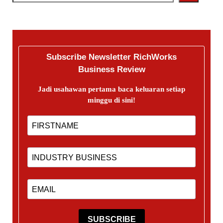
Subscribe Newsletter RichWorks
Business Review
Jadi usahawan pertama baca keluaran setiap
minggu di sini!
SUBSCRIBE