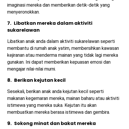
imaginasi mereka dan memberikan detik-detik yang
menyeronokkan.
7. Libatkan mereka dalam aktiviti
sukarelawan
Libatkan anak anda dalam aktiviti sukarelawan seperti
membantu di rumah anak yatim, membersihkan kawasan
kejiranan atau menderma mainan yang tidak lagi mereka
gunakan. Ini dapat memberikan kepuasan emosi dan
mengajar nilai-nilai murni.
8. Berikan kejutan kecil
Sesekali, berikan anak anda kejutan kecil seperti
makanan kegemaran mereka, mainan baharu atau aktiviti
istimewa yang mereka suka. Kejutan itu akan
membuatkan mereka berasa istimewa dan gembira.
9. Sokong minat dan bakat mereka