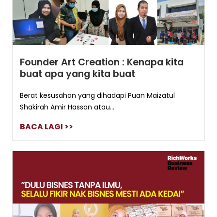
Founder Art Creation : Kenapa kita
buat apa yang kita buat
Berat kesusahan yang dihadapi Puan Maizatul
Shakirah Amir Hassan atau...
BACA LAGI >>