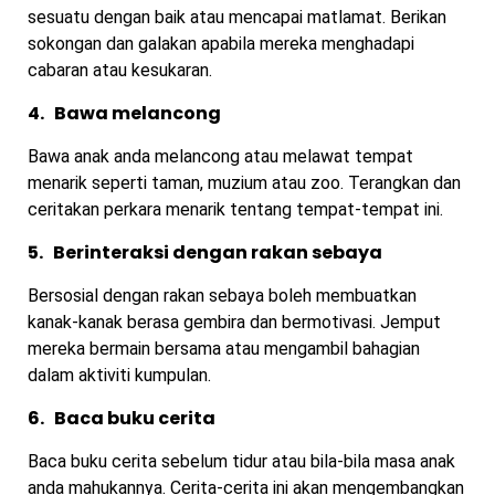
sesuatu dengan baik atau mencapai matlamat. Berikan
sokongan dan galakan apabila mereka menghadapi
cabaran atau kesukaran.
4. Bawa melancong
Bawa anak anda melancong atau melawat tempat
menarik seperti taman, muzium atau zoo. Terangkan dan
ceritakan perkara menarik tentang tempat-tempat ini.
5. Berinteraksi dengan rakan sebaya
Bersosial dengan rakan sebaya boleh membuatkan
kanak-kanak berasa gembira dan bermotivasi. Jemput
mereka bermain bersama atau mengambil bahagian
dalam aktiviti kumpulan.
6. Baca buku cerita
Baca buku cerita sebelum tidur atau bila-bila masa anak
anda mahukannya. Cerita-cerita ini akan mengembangkan