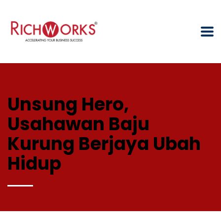
Unsung Hero,
Usahawan Baju
Kurung Berjaya Ubah
Hidup