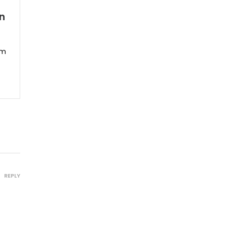
r
an
um
REPLY