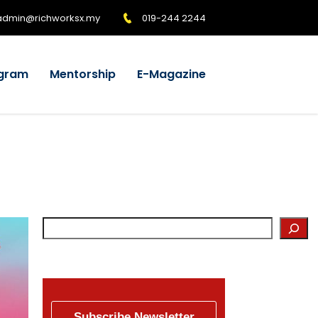
admin@richworksx.my
019-244 2244
gram
Mentorship
E-Magazine
Subscribe Newsletter