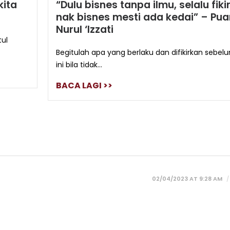
kita
“Dulu bisnes tanpa ilmu, selalu fiki
nak bisnes mesti ada kedai” – Pu
Nurul ‘Izzati
tul
Begitulah apa yang berlaku dan difikirkan sebel
ini bila tidak...
BACA LAGI >>
02/04/2023 AT 9:28 AM