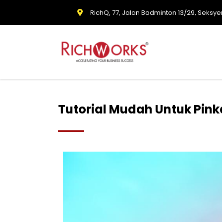
RichQ, 77, Jalan Badminton 13/29, Seksye
Tutorial Mudah Untuk Pink