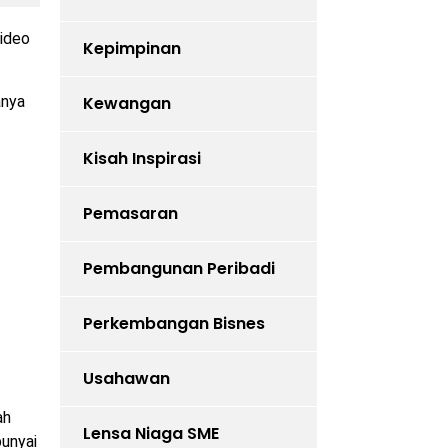
video
Kepimpinan
anya
Kewangan
Kisah Inspirasi
Pemasaran
Pembangunan Peribadi
Perkembangan Bisnes
Usahawan
ah
Lensa Niaga SME
punyai