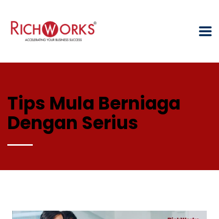
Tips Mula Berniaga
Dengan Serius