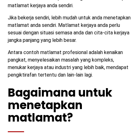
matlamat kerjaya anda sendiri.
Jika bekerja sendiri, lebih mudah untuk anda menetapkan
matlamat anda sendiri. Matlamat kerjaya anda perlu
sesuai dengan situasi semasa anda dan cita-cita kerjaya
jangka panjang yang lebih besar.
Antara contoh matlamat profesional adalah kenaikan
pangkat, menyelesaikan masalah yang kompleks,
menukar kerjaya atau industri yang lebih baik, mendapat
pengiktirafan tertentu dan lain-lain lagi.
Bagaimana untuk
menetapkan
matlamat?