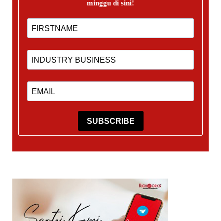
minggu di sini!
SUBSCRIBE