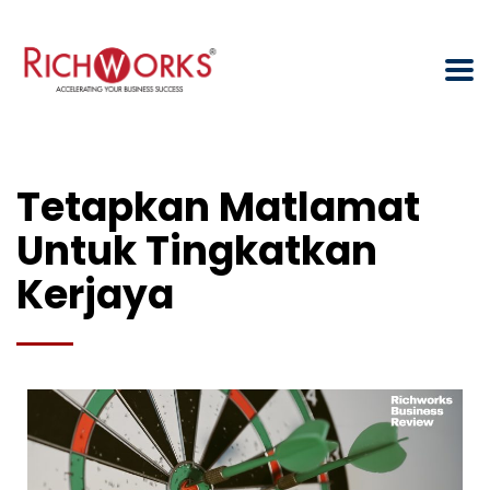
Tetapkan Matlamat
Untuk Tingkatkan
Kerjaya