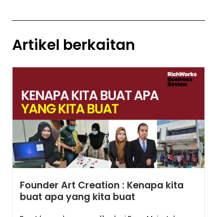
Artikel berkaitan
Founder Art Creation : Kenapa kita
buat apa yang kita buat