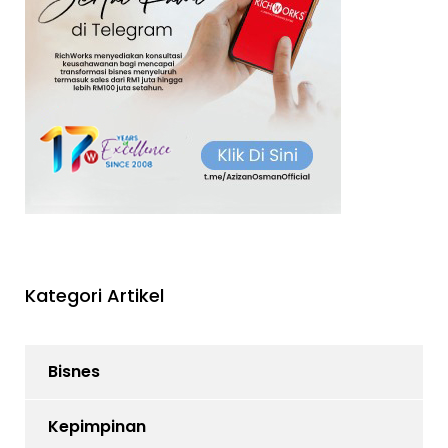
Kategori Artikel
Bisnes
Kepimpinan