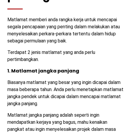
Matlamat memberi anda rangka kerja untuk mencapai
segala pencapaian yang penting dalam melakukan atau
menyelesaikan perkara-perkara tertentu dalam hidup
sebagai permulaan yang baik.
Terdapat 2 jenis matlamat yang anda perlu
pertimbangkan.
1. Matlamat jangka panjang
Biasanya matlamat yang besar yang ingin dicapai dalam
masa beberapa tahun. Anda perlu menetapkan matlamat
jangka pendek untuk dicapai dalam mencapai matlamat
jangka panjang.
Matlamat jangka panjang adalah seperti ingin
mendapatkan kerjaya yang bagus, mahu kenaikan
pangkat atau ingin menyelesaikan projek dalam masa