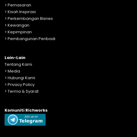
>
Pemasaran
>
Kisah Inspirasi
>
Perkembangan Bisnes
>
Kewangan
>
Kepimpinan
>
Pembangunan Peribadi
Lain-Lain
Tentang Kami
>
Media
>
Hubungi Kami
>
Privacy Policy
>
Terma & Syarat
Komuniti Richworks