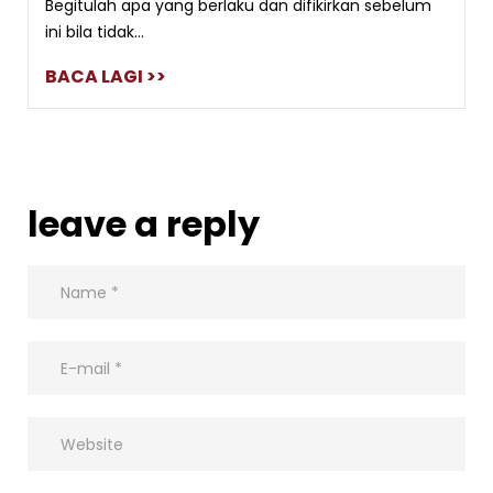
Begitulah apa yang berlaku dan difikirkan sebelum
ini bila tidak...
BACA LAGI >>
leave a reply