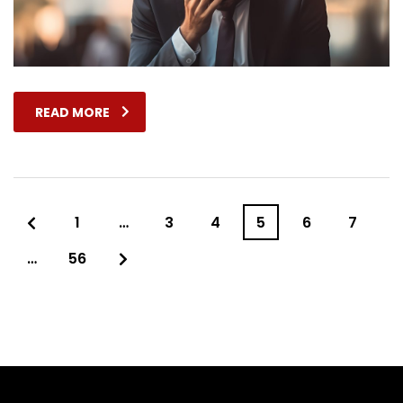
READ MORE
1
…
3
4
5
6
7
…
56