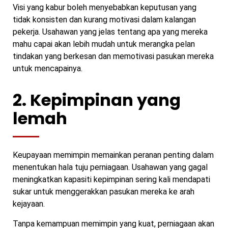
Visi yang kabur boleh menyebabkan keputusan yang
tidak konsisten dan kurang motivasi dalam kalangan
pekerja. Usahawan yang jelas tentang apa yang mereka
mahu capai akan lebih mudah untuk merangka pelan
tindakan yang berkesan dan memotivasi pasukan mereka
untuk mencapainya.
2. Kepimpinan yang
lemah
Keupayaan memimpin memainkan peranan penting dalam
menentukan hala tuju perniagaan. Usahawan yang gagal
meningkatkan kapasiti kepimpinan sering kali mendapati
sukar untuk menggerakkan pasukan mereka ke arah
kejayaan.
Tanpa kemampuan memimpin yang kuat, perniagaan akan