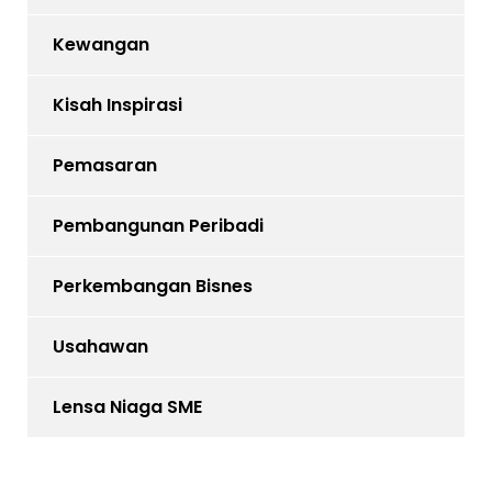
Kewangan
Kisah Inspirasi
Pemasaran
Pembangunan Peribadi
Perkembangan Bisnes
Usahawan
Lensa Niaga SME