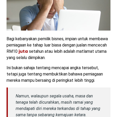
Bagi kebanyakan pemilik bisnes, impian untuk membawa
perniagaan ke tahap luar biasa dengan jualan mencecah
juta
RM10
setahun atau lebih adalah matlamat utama
yang selalu diimpikan.
Ini bukan sahaja tentang mencapai angka tersebut,
tetapi juga tentang membuktikan bahawa perniagaan
mereka mampu bersaing di peringkat lebih tinggi.
Namun, walaupun segala usaha, masa dan
tenaga telah dicurahkan, masih ramai yang
mendapati diri mereka terkandas di tahap yang
sama tanpa sebarang kemajuan ketara.