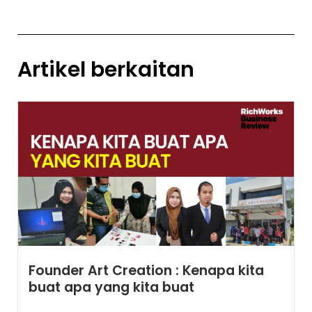
Artikel berkaitan
Founder Art Creation : Kenapa kita
buat apa yang kita buat