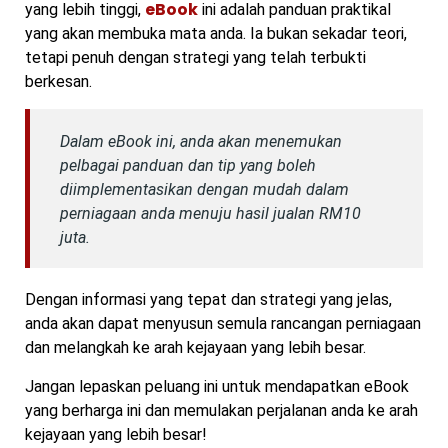
eBook
yang lebih tinggi,
ini adalah panduan praktikal
yang akan membuka mata anda. Ia bukan sekadar teori,
tetapi penuh dengan strategi yang telah terbukti
berkesan.
Dalam eBook ini, anda akan menemukan
pelbagai panduan dan tip yang boleh
diimplementasikan dengan mudah dalam
perniagaan anda menuju hasil jualan RM10
juta.
Dengan informasi yang tepat dan strategi yang jelas,
anda akan dapat menyusun semula rancangan perniagaan
dan melangkah ke arah kejayaan yang lebih besar.
Jangan lepaskan peluang ini untuk mendapatkan eBook
yang berharga ini dan memulakan perjalanan anda ke arah
kejayaan yang lebih besar!