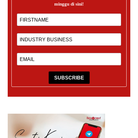
minggu di sini!
SUBSCRIBE