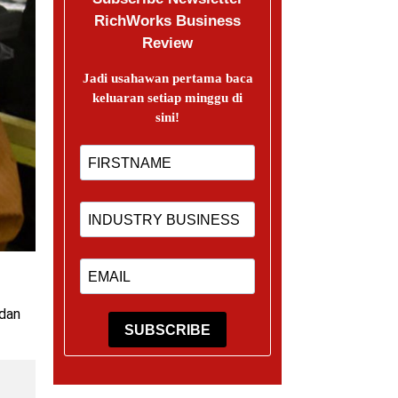
RichWorks Business
Review
Jadi usahawan pertama baca
keluaran setiap minggu di
sini!
 dan
SUBSCRIBE