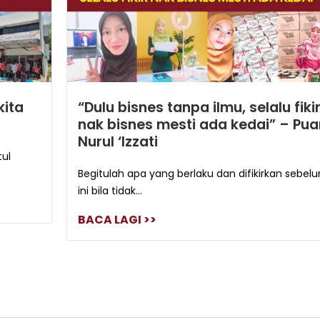
kita
“Dulu bisnes tanpa ilmu, selalu fiki
nak bisnes mesti ada kedai” – Pu
Nurul ‘Izzati
tul
Begitulah apa yang berlaku dan difikirkan sebel
ini bila tidak...
BACA LAGI >>