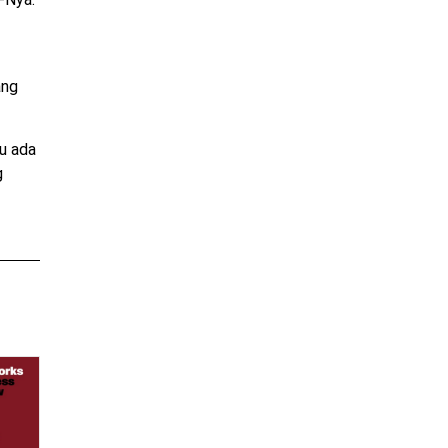
ang
tu ada
g