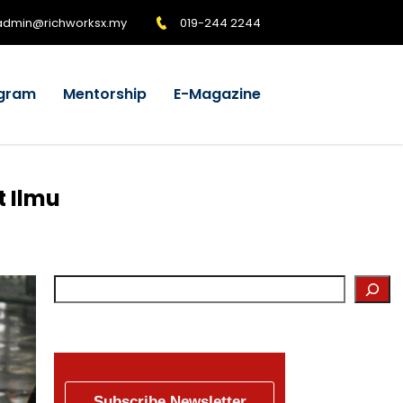
admin@richworksx.my
019-244 2244
gram
Mentorship
E-Magazine
t Ilmu
Subscribe Newsletter