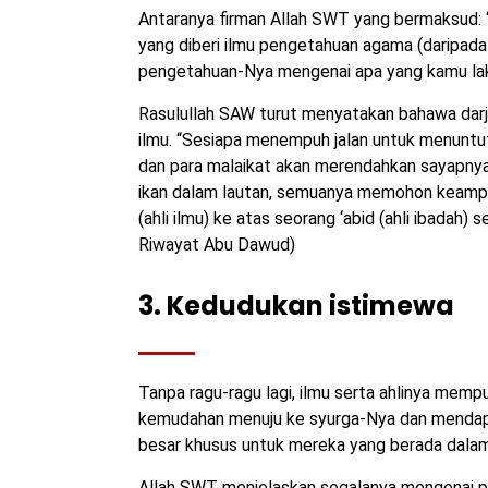
Antaranya firman Allah SWT yang bermaksud: “
yang diberi ilmu pengetahuan agama (daripada
pengetahuan-Nya mengenai apa yang kamu laku
Rasulullah SAW turut menyatakan bahawa darjat
ilmu. “Sesiapa menempuh jalan untuk menuntu
dan para malaikat akan merendahkan sayapnya
ikan dalam lautan, semuanya memohon keampu
(ahli ilmu) ke atas seorang ‘abid (ahli ibadah
Riwayat Abu Dawud)
3. Kedudukan istimewa
Tanpa ragu-ragu lagi, ilmu serta ahlinya mem
kemudahan menuju ke syurga-Nya dan mendapa
besar khusus untuk mereka yang berada dalam
Allah SWT menjelaskan segalanya mengenai pe