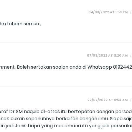
04/03/2022 AT 1:59 PM
 blm faham semua..
07/03/2022 AT 11:20 AM
mment. Boleh sertakan soalan anda di Whatsapp 019244
22/07/2022 AT 8:54 AM
prof Dr SM naquib al-attas itu bertepatan dengan persoa
ak bukan sepenuhnya berkaitan dengan ilmu. Siapa saj
an jadi Jenis bapa yang macamana itu yang jadi persoala