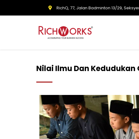
RichQ, 77, Jalan Badminton 13/29, Seksye
Nilai Ilmu Dan Kedudukan 