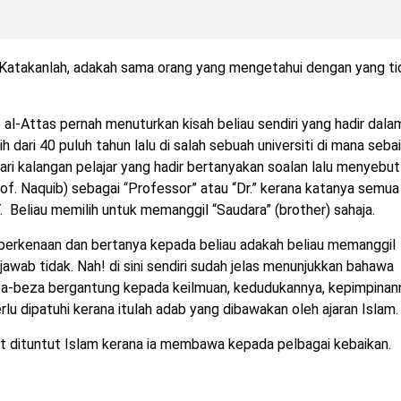
: “Katakanlah, adakah sama orang yang mengetahui dengan yang ti
l-Attas pernah menuturkan kisah beliau sendiri yang hadir dala
 dari 40 puluh tahun lalu di salah sebuah universiti di mana seba
dari kalangan pelajar yang hadir bertanyakan soalan lalu menyebut
f. Naquib) sebagai “Professor” atau “Dr.” kerana katanya semua
. Beliau memilih untuk memanggil “Saudara” (brother) sahaja.
berkenaan dan bertanya kepada beliau adakah beliau memanggil
jawab tidak. Nah! di sini sendiri sudah jelas menunjukkan bahawa
za-beza bergantung kepada keilmuan, kedudukannya, kepimpinan
erlu dipatuhi kerana itulah adab yang dibawakan oleh ajaran Islam.
t dituntut Islam kerana ia membawa kepada pelbagai kebaikan.