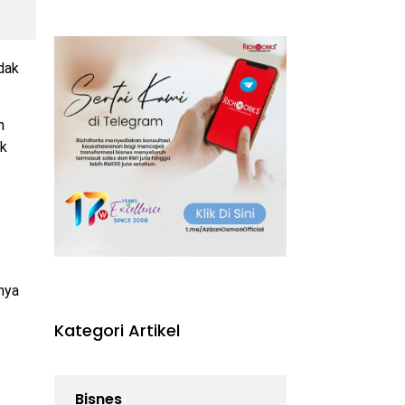
dak
m
ik
nya
Kategori Artikel
Bisnes