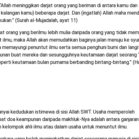
Allah meninggikan darjat orang yang beriman di antara kamu dan
 kalangan kamu) beberapa darjat. Dan (ingatlah) Allah maha men
kan.” (Surah al-Mujadalah, ayat 11)
 orang yang berilmu lebih mulia daripada orang yang tidak memil
t ilmu, maka Allah akan memudahkan baginya jalan menuju ke syu
 memayungi penuntut ilmu serta semua penghuni bumi dan langi
nan buat mereka dan sesungguhnya keutamaan darjat seorang ‘
) seperti keutamaan bulan purnama berbanding bintang-bintang.” (H
punyai kedudukan istimewa di sisi Allah SWT. Usaha memperoleh
t doa keampunan daripada makhluk-Nya adalah antara ganjaran
 kelompok ahli ilmu atau dalam usaha untuk menuntut ilmu.
rkara yang boleh meningkatkan darjat seseorang manusia di sisi