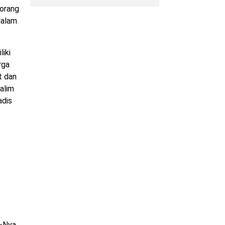
 orang
dalam
iki
rga
t dan
alim
adis
-Nya.