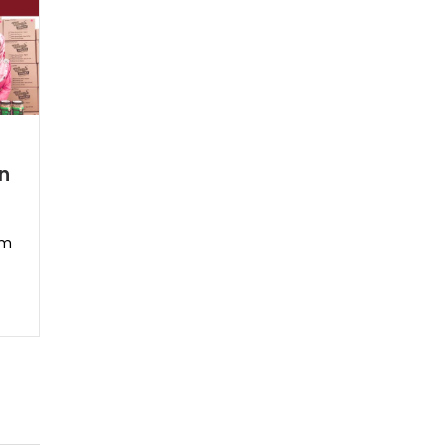
r
an
um