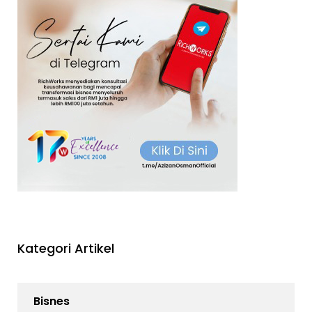
Kategori Artikel
Bisnes