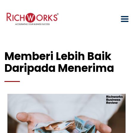
Memberi Lebih Baik
Daripada Menerima