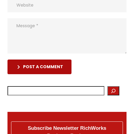
POST A COMMENT
Subscribe Newsletter RichWorks