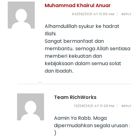
Muhammad Khairul Anuar
04/06/2021 AT 11:00 AM
REPLY
Alhamdulillah syukur ke hadrat
Illahi.
Sangat bermanfaat dan
membantu.. semoga Allah sentiasa
memberi kekuatan dan
kebijaksaan dalam semua solat
dan ibadah..
Team RichWorks
13/08/2021 AT 11:26 PM
REPLY
Aamin Ya Rabb. Moga
dipermudahkan segala urusan :
)