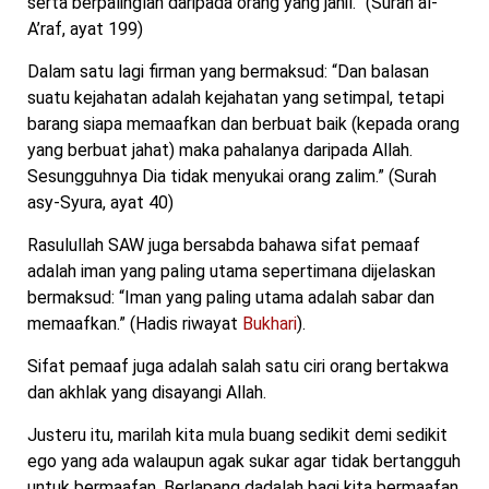
serta berpalinglah daripada orang yang jahil.” (Surah al-
A’raf, ayat 199)
Dalam satu lagi firman yang bermaksud: “Dan balasan
suatu kejahatan adalah kejahatan yang setimpal, tetapi
barang siapa memaafkan dan berbuat baik (kepada orang
yang berbuat jahat) maka pahalanya daripada Allah.
Sesungguhnya Dia tidak menyukai orang zalim.” (Surah
asy-Syura, ayat 40)
Rasulullah SAW juga bersabda bahawa sifat pemaaf
adalah iman yang paling utama sepertimana dijelaskan
bermaksud: “Iman yang paling utama adalah sabar dan
memaafkan.” (Hadis riwayat
Bukhari
).
Sifat pemaaf juga adalah salah satu ciri orang bertakwa
dan akhlak yang disayangi Allah.
Justeru itu, marilah kita mula buang sedikit demi sedikit
ego yang ada walaupun agak sukar agar tidak bertangguh
untuk bermaafan. Berlapang dadalah bagi kita bermaafan