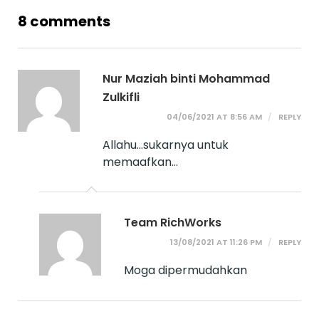
8 comments
Nur Maziah binti Mohammad
Zulkifli
04/06/2021 AT 8:56 AM
REPLY
Allahu…sukarnya untuk
memaafkan…
Team RichWorks
13/08/2021 AT 11:26 PM
REPLY
Moga dipermudahkan