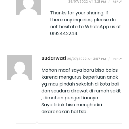
29/07/2022 AT 3:21 PM
REPLY
Thanks for your sharing. If
there any inquiries, please do
not hesitate to WhatsApp us at
0192442244.
Sudarwati
29/07/2022 AT 3:07 PM
REPLY
Mohon maaf saya baru bisa balas
karena mengurus keperluan anak
yg mau pindah sekolah di kota bali
dan saudara dirawat di rumah sakit
, dimohon pengertiannya.
Saya tidak bisa menghadiri
dikarenakan hal tsb .