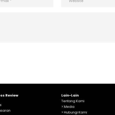
ess Review
Lain-Lain
Tentang Kami
s
>
Media
saran
>
Hubungi Kami