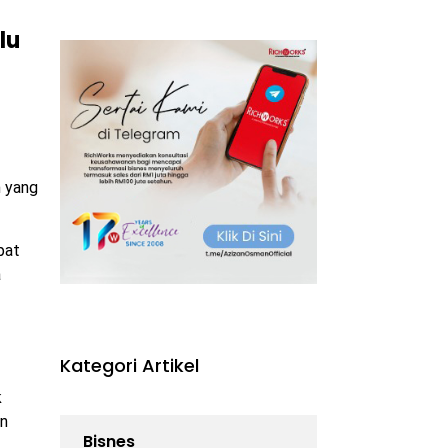
lu
n yang
pat
a
Kategori Artikel
k
an
Bisnes