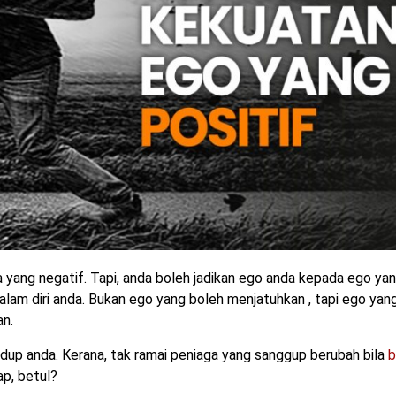
ara yang negatif. Tapi, anda boleh jadikan ego anda kepada ego ya
dalam diri anda. Bukan ego yang boleh menjatuhkan , tapi ego yan
an.
up anda. Kerana, tak ramai peniaga yang sanggup berubah bila
b
p, betul?