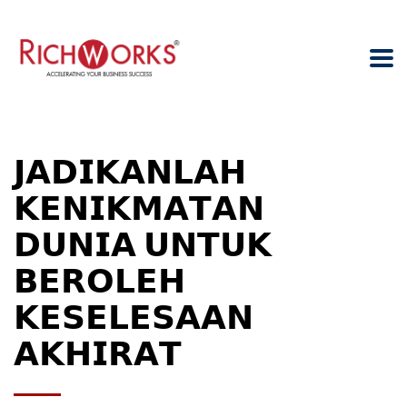
𝗝𝗔𝗗𝗜𝗞𝗔𝗡𝗟𝗔𝗛
𝗞𝗘𝗡𝗜𝗞𝗠𝗔𝗧𝗔𝗡
𝗗𝗨𝗡𝗜𝗔 𝗨𝗡𝗧𝗨𝗞
𝗕𝗘𝗥𝗢𝗟𝗘𝗛
𝗞𝗘𝗦𝗘𝗟𝗘𝗦𝗔𝗔𝗡
𝗔𝗞𝗛𝗜𝗥𝗔𝗧