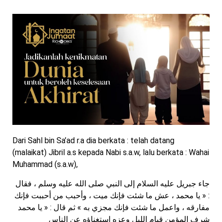
Dari Sahl bin Sa’ad r.a dia berkata : telah datang
(malaikat) Jibril a.s kepada Nabi s.a.w, lalu berkata : Wahai
Muhammad (s.a.w),
جاء جبريل عليه السلام إلى النبي صلى الله عليه وسلم ، فقال
: « يا محمد ، عش ما شئت فإنك ميت ، وأحبب من أحببت فإنك
مفارقه ، واعمل ما شئت فإنك مجزي به » ثم قال : « يا محمد
شرف المؤمن قيام الليل وعزه استغناؤه عن الناس