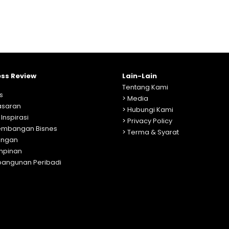
ess Review
Lain-Lain
Tentang Kami
s
>
Media
saran
>
Hubungi Kami
 Inspirasi
>
Privacy Policy
embangan Bisnes
>
Terma & Syarat
ngan
mpinan
angunan Peribadi