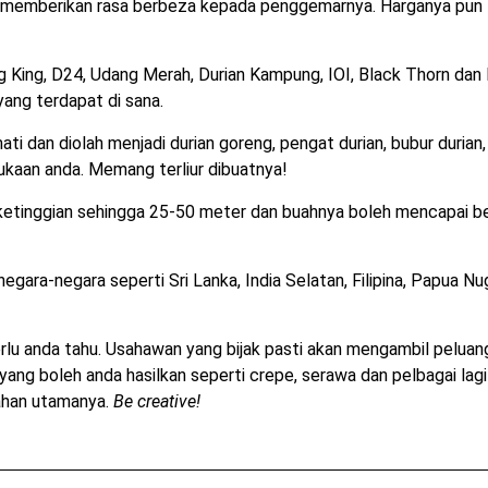
ng memberikan rasa berbeza kepada penggemarnya. Harganya pun
g King, D24, Udang Merah, Durian Kampung, IOI, Black Thorn dan l
a yang terdapat di sana.
mati dan diolah menjadi durian goreng, pengat durian, bubur durian,
sukaan anda. Memang terliur dibuatnya!
ketinggian sehingga 25-50 meter dan buahnya boleh mencapai b
negara-negara seperti Sri Lanka, India Selatan, Filipina, Papua Nug
erlu anda tahu. Usahawan yang bijak pasti akan mengambil peluan
g boleh anda hasilkan seperti crepe, serawa dan pelbagai lagi 
ahan utamanya.
Be creative!