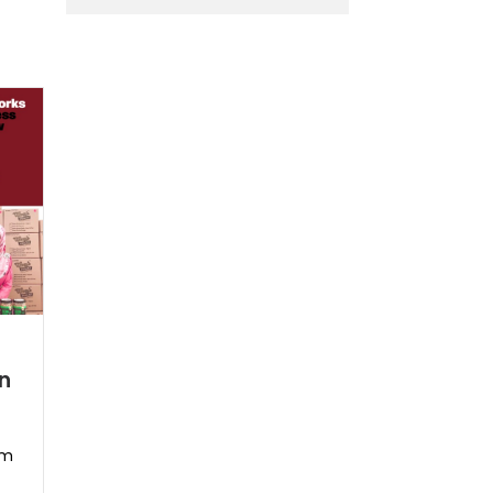
r
an
um