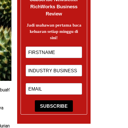
RichWorks Business
Review
Jadi usahawan pertama baca
keluaran setiap minggu di
sini!
buah’
SUBSCRIBE
ya
urian