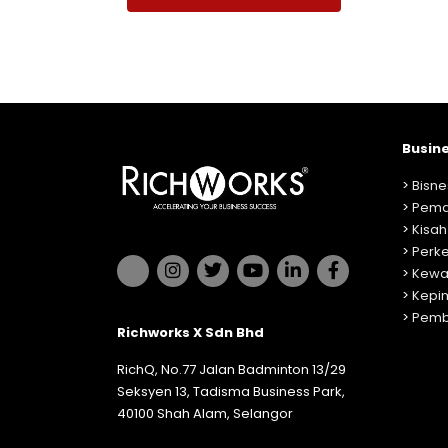
Busin
>
Bisne
>
Pema
>
Kisah
>
Perk
>
Kewa
>
Kepi
>
Pemb
Richworks X Sdn Bhd
RichQ, No.77 Jalan Badminton 13/29
Seksyen 13, Tadisma Business Park,
40100 Shah Alam, Selangor