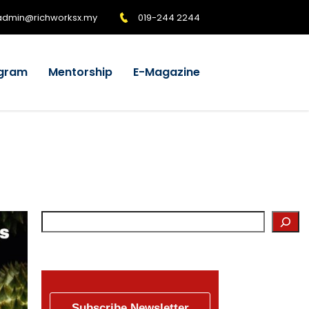
admin@richworksx.my
019-244 2244
gram
Mentorship
E-Magazine
Subscribe Newsletter