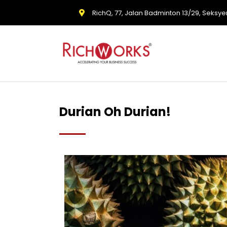
RichQ, 77, Jalan Badminton 13/29, Seksye
Durian Oh Durian!