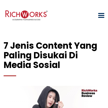
7 Jenis Content Yang
Paling Disukai Di
Media Sosial