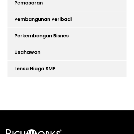
Pemasaran
Pembangunan Peribadi
Perkembangan Bisnes
Usahawan
Lensa Niaga SME