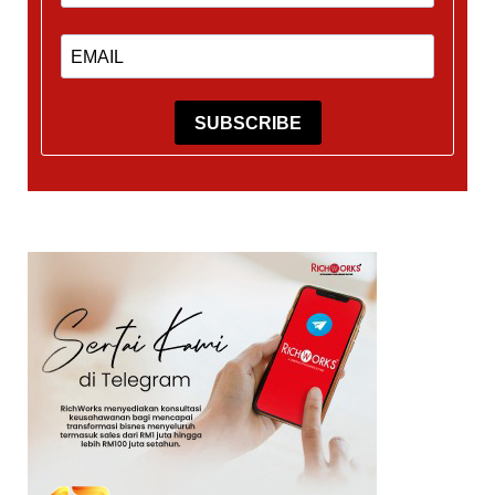
SUBSCRIBE