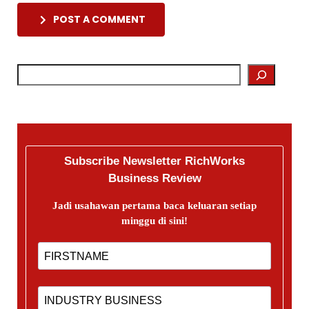
POST A COMMENT
Subscribe Newsletter RichWorks
Business Review
Jadi usahawan pertama baca keluaran setiap
minggu di sini!