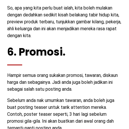
So, apa yang kita perlu buat ialah, kita boleh mulakan
dengan dedahkan sedikit kisah belakang tabir hidup kita,
preview produk terbaru, tunjukkan gambar kilang, pekerja,
ahli keluarga dan ini akan menjadikan mereka rasa rapat
dengan kita.
6. Promosi.
Hampir semua orang sukakan promosi, tawaran, diskaun
harga dan sebagainya. Jadi anda juga boleh jadikan ini
sebagai salah satu posting anda.
Sebelum anda nak umumkan tawaran, anda boleh juga
buat posting teaser untuk tarik attention mereka.
Contoh, poster teaser seperti, 3 hari lagi sebelum
promosi gila-gila. Ini akan buatkan dari awal orang dah
ternanti-nanti posting anda.