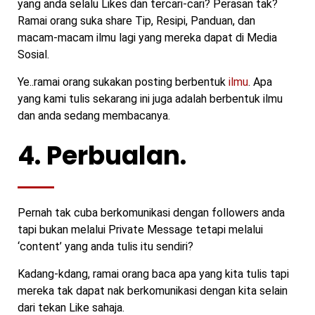
yang anda selalu Likes dan tercari-cari? Perasan tak?
Ramai orang suka share Tip, Resipi, Panduan, dan
macam-macam ilmu lagi yang mereka dapat di Media
Sosial.
Ye..ramai orang sukakan posting berbentuk
ilmu
. Apa
yang kami tulis sekarang ini juga adalah berbentuk ilmu
dan anda sedang membacanya.
4. Perbualan.
Pernah tak cuba berkomunikasi dengan followers anda
tapi bukan melalui Private Message tetapi melalui
‘content’ yang anda tulis itu sendiri?
Kadang-kdang, ramai orang baca apa yang kita tulis tapi
mereka tak dapat nak berkomunikasi dengan kita selain
dari tekan Like sahaja.