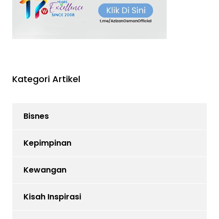
Kategori Artikel
Bisnes
Kepimpinan
Kewangan
Kisah Inspirasi