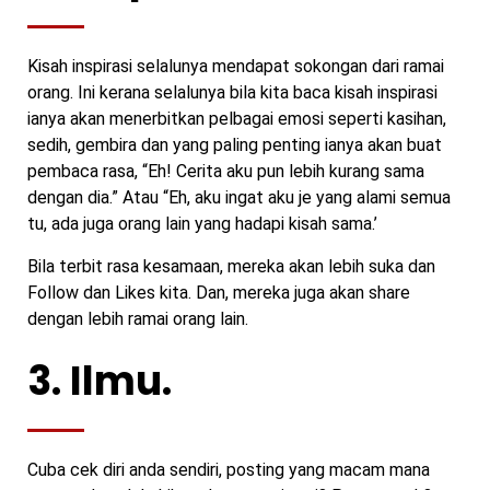
Kisah inspirasi selalunya mendapat sokongan dari ramai
orang. Ini kerana selalunya bila kita baca kisah inspirasi
ianya akan menerbitkan pelbagai emosi seperti kasihan,
sedih, gembira dan yang paling penting ianya akan buat
pembaca rasa, “Eh! Cerita aku pun lebih kurang sama
dengan dia.” Atau “Eh, aku ingat aku je yang alami semua
tu, ada juga orang lain yang hadapi kisah sama.’
Bila terbit rasa kesamaan, mereka akan lebih suka dan
Follow dan Likes kita. Dan, mereka juga akan share
dengan lebih ramai orang lain.
3. Ilmu.
Cuba cek diri anda sendiri, posting yang macam mana