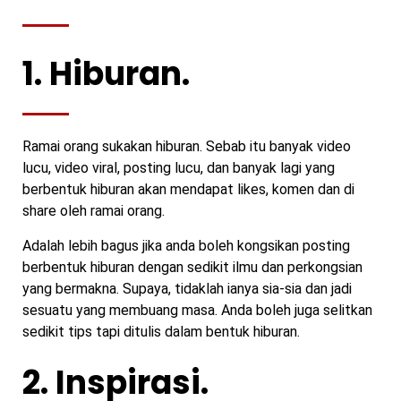
1. Hiburan.
Ramai orang sukakan hiburan. Sebab itu banyak video
lucu, video viral, posting lucu, dan banyak lagi yang
berbentuk hiburan akan mendapat likes, komen dan di
share oleh ramai orang.
Adalah lebih bagus jika anda boleh kongsikan posting
berbentuk hiburan dengan sedikit ilmu dan perkongsian
yang bermakna. Supaya, tidaklah ianya sia-sia dan jadi
sesuatu yang membuang masa. Anda boleh juga selitkan
sedikit tips tapi ditulis dalam bentuk hiburan.
2. Inspirasi.