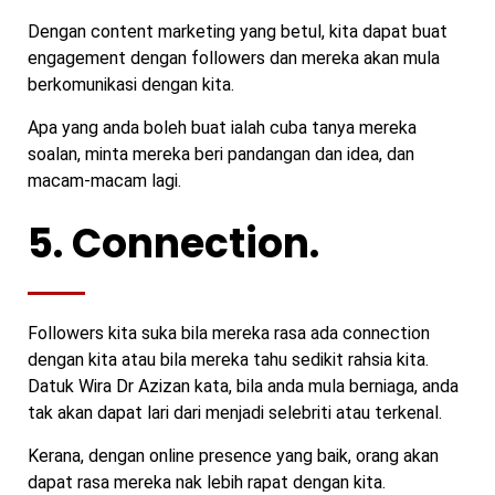
Dengan content marketing yang betul, kita dapat buat
engagement dengan followers dan mereka akan mula
berkomunikasi dengan kita.
Apa yang anda boleh buat ialah cuba tanya mereka
soalan, minta mereka beri pandangan dan idea, dan
macam-macam lagi.
5. Connection.
Followers kita suka bila mereka rasa ada connection
dengan kita atau bila mereka tahu sedikit rahsia kita.
Datuk Wira Dr Azizan kata, bila anda mula berniaga, anda
tak akan dapat lari dari menjadi selebriti atau terkenal.
Kerana, dengan online presence yang baik, orang akan
dapat rasa mereka nak lebih rapat dengan kita.