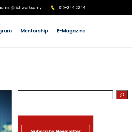
admin@richworksx.my
019-244 2244
gram
Mentorship
E-Magazine
Subscribe Newsletter