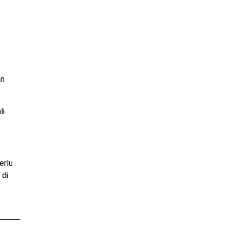
an
li
erlu
 di