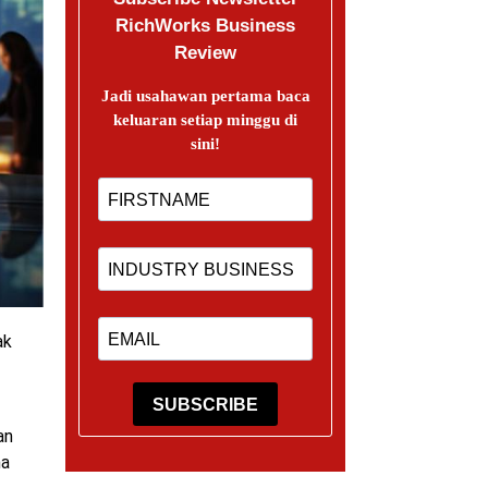
RichWorks Business
Review
Jadi usahawan pertama baca
keluaran setiap minggu di
sini!
ak
SUBSCRIBE
an
na