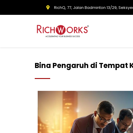
RichQ, 77, Jalan Badminton 13/29, Seksye
Bina Pengaruh di Tempat K