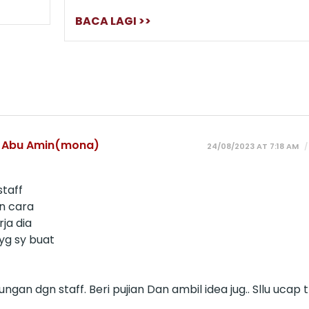
BACA LAGI >>
i Abu Amin(mona)
24/08/2023 AT 7:18 AM
staff
gn cara
ja dia
yg sy buat
gan dgn staff. Beri pujian Dan ambil idea jug.. Sllu ucap t