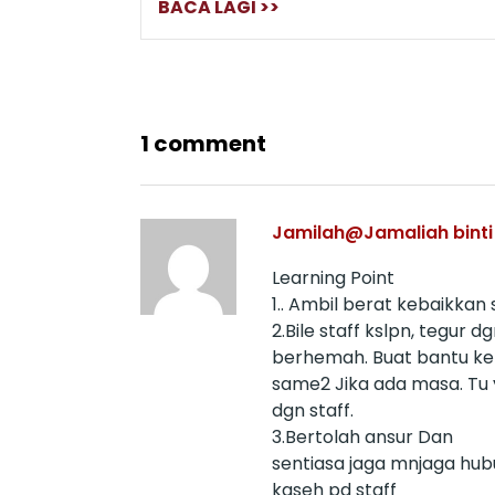
BACA LAGI >>
1 comment
Jamilah@Jamaliah bint
Learning Point
1.. Ambil berat kebaikkan 
2.Bile staff kslpn, tegur d
berhemah. Buat bantu ker
same2 Jika ada masa. Tu 
dgn staff.
3.Bertolah ansur Dan
sentiasa jaga mnjaga hubun
kaseh pd staff