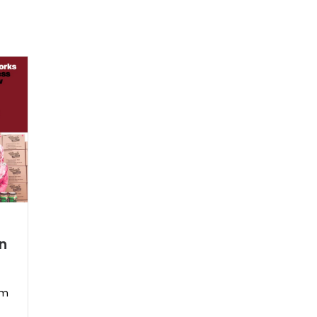
r
an
um