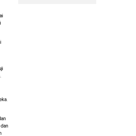
ai
i
i
ji
.
eka.
dan
 dan
n