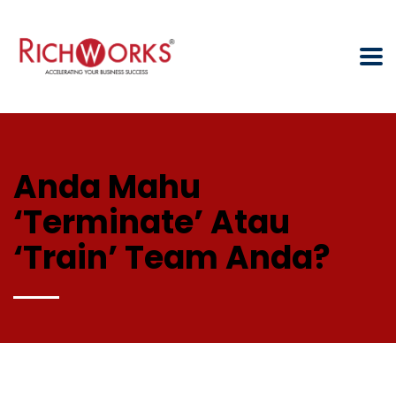
Anda Mahu
‘Terminate’ Atau
‘Train’ Team Anda?