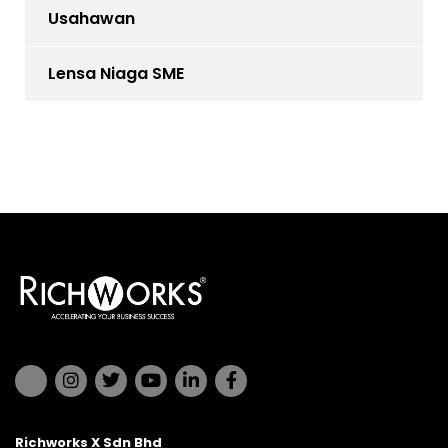
Usahawan
Lensa Niaga SME
Richworks X Sdn Bhd