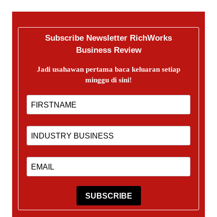
Subscribe Newsletter RichWorks
Business Review
Jadi usahawan pertama baca keluaran setiap
minggu di sini!
SUBSCRIBE