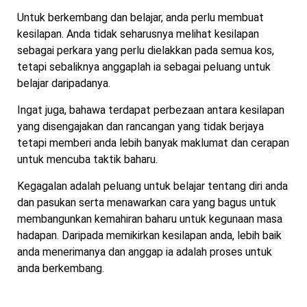
Untuk berkembang dan belajar, anda perlu membuat
kesilapan. Anda tidak seharusnya melihat kesilapan
sebagai perkara yang perlu dielakkan pada semua kos,
tetapi sebaliknya anggaplah ia sebagai peluang untuk
belajar daripadanya.
Ingat juga, bahawa terdapat perbezaan antara kesilapan
yang disengajakan dan rancangan yang tidak berjaya
tetapi memberi anda lebih banyak maklumat dan cerapan
untuk mencuba taktik baharu.
Kegagalan adalah peluang untuk belajar tentang diri anda
dan pasukan serta menawarkan cara yang bagus untuk
membangunkan kemahiran baharu untuk kegunaan masa
hadapan. Daripada memikirkan kesilapan anda, lebih baik
anda menerimanya dan anggap ia adalah proses untuk
anda berkembang.