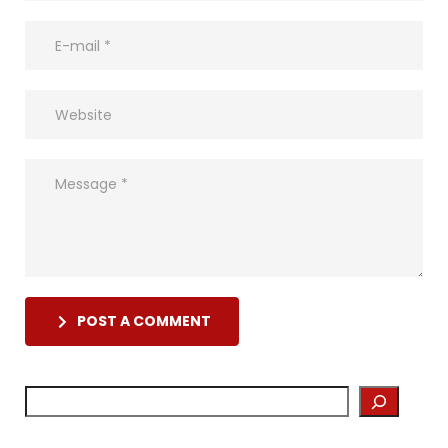
POST A COMMENT