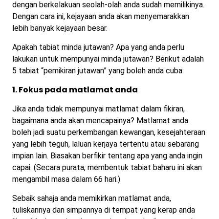
dengan berkelakuan seolah-olah anda sudah memilikinya.
Dengan cara ini, kejayaan anda akan menyemarakkan
lebih banyak kejayaan besar.
Apakah tabiat minda jutawan? Apa yang anda perlu
lakukan untuk mempunyai minda jutawan? Berikut adalah
5 tabiat “pemikiran jutawan” yang boleh anda cuba:
1. Fokus pada matlamat anda
Jika anda tidak mempunyai matlamat dalam fikiran,
bagaimana anda akan mencapainya? Matlamat anda
boleh jadi suatu perkembangan kewangan, kesejahteraan
yang lebih teguh, laluan kerjaya tertentu atau sebarang
impian lain. Biasakan berfikir tentang apa yang anda ingin
capai. (Secara purata, membentuk tabiat baharu ini akan
mengambil masa dalam 66 hari.)
Sebaik sahaja anda memikirkan matlamat anda,
tuliskannya dan simpannya di tempat yang kerap anda