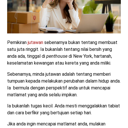
Pemikiran
jutawan
sebenarnya bukan tentang membuat
satu juta ringgit. Ia bukanlah tentang nilai bersih yang
anda ada, tinggal di
penthouse
di New York, hartanah,
keselamatan kewangan atau kereta yang anda miliki.
Sebenarnya, minda jutawan adalah tentang memberi
tumpuan kepada melakukan perubahan dalam hidup anda.
Ia bermula dengan perspektif anda untuk mencapai
matlamat yang anda selalu impikan.
Ia bukanlah tugas kecil. Anda mesti menggalakkan tabiat
dan cara berfikir yang bertujuan setiap hari.
Jika anda ingin mencapai matlamat anda, mulakan