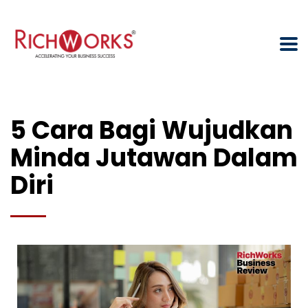
5 Cara Bagi Wujudkan
Minda Jutawan Dalam
Diri