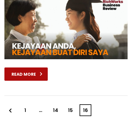
READ MORE
1
…
14
15
16