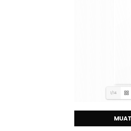
1/14
MUAT 