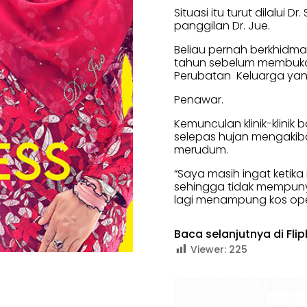
Situasi itu turut dilalui 
panggilan Dr. Jue.
Beliau pernah berkhidmat
tahun sebelum membuka kl
Perubatan Keluarga yang k
Penawar.
Kemunculan klinik-klin
selepas hujan mengakiba
merudum.
“Saya masih ingat ketika
sehingga tidak mempuny
lagi menampung kos ope
Baca selanjutnya di Fli
Viewer:
225