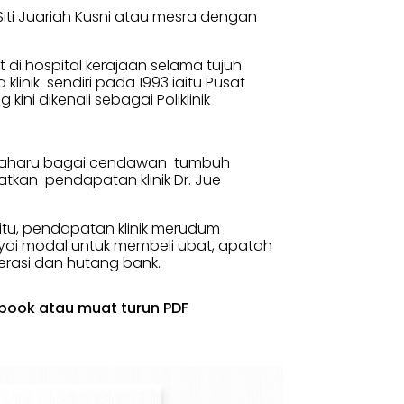
Dr. Siti Juariah Kusni atau mesra dengan
 di hospital kerajaan selama tujuh
inik sendiri pada 1993 iaitu Pusat
ini dikenali sebagai Poliklinik
ik baharu bagai cendawan tumbuh
tkan pendapatan klinik Dr. Jue
 itu, pendapatan klinik merudum
ai modal untuk membeli ubat, apatah
rasi dan hutang bank.
pbook atau muat turun PDF