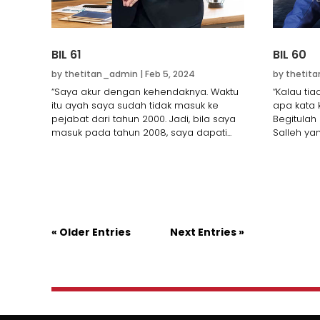
BIL 61
BIL 60
by
thetitan_admin
|
Feb 5, 2024
by
thetit
“Saya akur dengan kehendaknya. Waktu
“Kalau ti
itu ayah saya sudah tidak masuk ke
apa kata k
pejabat dari tahun 2000. Jadi, bila saya
Begitulah 
masuk pada tahun 2008, saya dapati...
Salleh yan
« Older Entries
Next Entries »