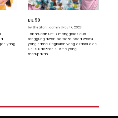
BIL 58
by
thetitan_admin
|
Nov 17, 2023
i
Tak mudah untuk menggalas dua
la
tanggungjawab berbeza pada waktu
gan yang
yang sama. Begitulah yang dirasai oleh
Dr.Siti Nadzirah Zulkiffle yang
merupakan...