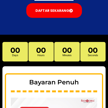
DAFTAR SEKARANG
00
00
00
00
Days
Hours
Minutes
Seconds
Bayaran Penuh