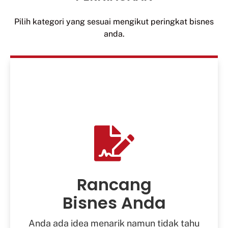
Pilih kategori yang sesuai mengikut peringkat bisnes
anda.
Buka
Bisnes Anda
Memilih Nama Perniagaan
Memilih Struktur Syarikat
Rancang
Mendaftarkan Perniagaan
Bisnes Anda
Mendaftarkan Hak Cipta
Anda ada idea menarik namun tidak tahu
Membuka Akaun Perniagaan