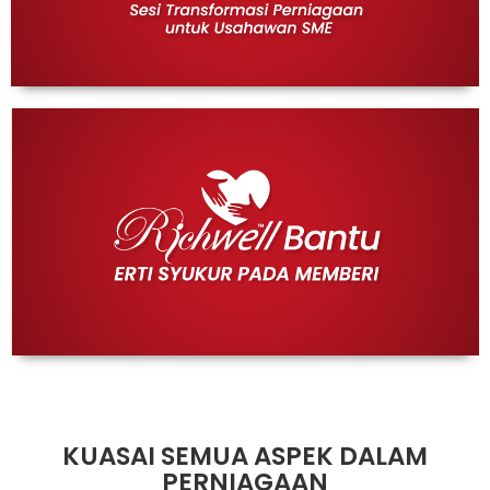
Rancang
Bisnes Anda
Rancang Model Perniagaan Anda
Tentukan produk/servis yang anda tawarkan
Kajian Pasaran Dan Analisa Persaingan
Sediakan Pelan Perniagaan
Pastikan produk/servis anda mempunyai jenama
KUASAI SEMUA ASPEK DALAM
PERNIAGAAN