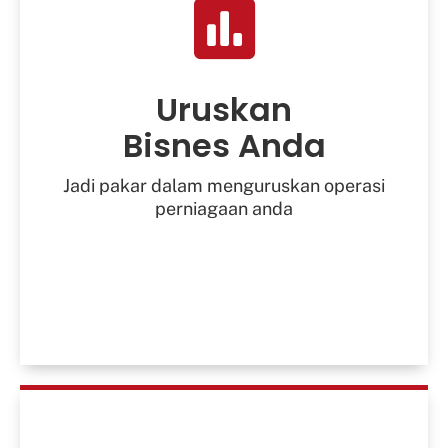
Kembangkan Ke Lokasi Baru
Kembangkan Team
Uruskan
Bisnes Anda
Bina Usahasama Dengan Peniaga Lain
Jadi pakar dalam menguruskan operasi
perniagaan anda