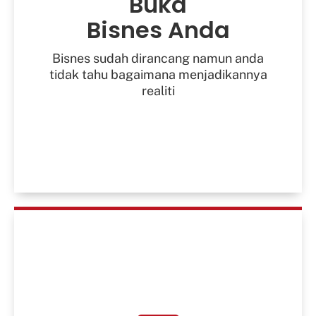
Buka
Bisnes Anda
Pematuhan Undang-Undang
Bisnes sudah dirancang namun anda
Pemasaran Dan Jualan
tidak tahu bagaimana menjadikannya
realiti
Membayar Cukai
Kembangkan
Bisnes Anda
Dapatkan Lebih Banyak Dana