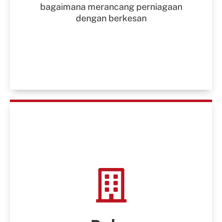
bagaimana merancang perniagaan
dengan berkesan
Uruskan
Bisnes Anda
Pengurusan Kewangan
Pembelian Aset Dan Peralatan
Melantik Dan Menguruskan Pekerja